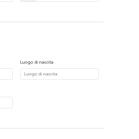
o
c
o
u
n
t
r
y
s
Luogo di nascita
e
l
e
c
t
e
d