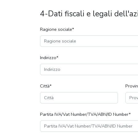
t
4-Dati fiscali e legali dell'a
r
y
s
Ragione sociale*
e
l
e
c
Indirizzo*
t
e
d
Città*
Provin
Partita IVA/Vat Number/TVA/ABN/ID Number*