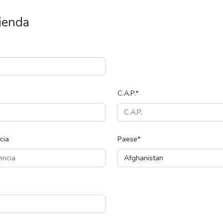
zienda
C.A.P.*
cia
Paese*